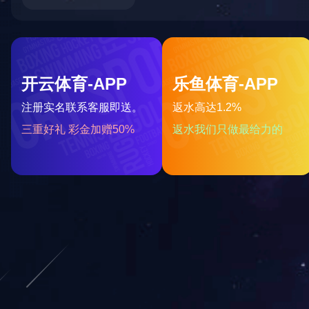
叶轮动平衡检测