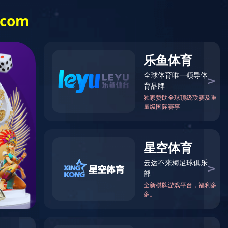
日语版
0416-3885266
技术服务
招聘信息
在线留言