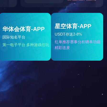
窗框折弯机